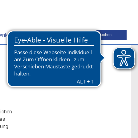
Suchbegriff
wnloads
Mitgliederbereich
Kontakt
eingeben
lichen
das
nung