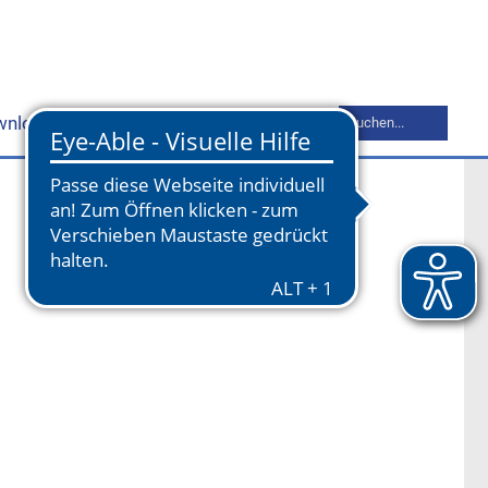
Suchbegriff
wnloads
Mitgliederbereich
Kontakt
eingeben