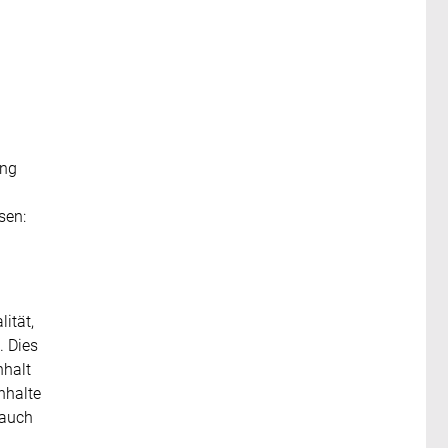
ung
sen:
ität,
. Dies
nhalt
nhalte
 auch