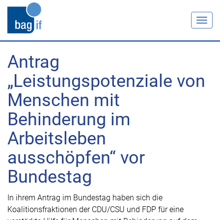
Togg
navig
Antrag
„Leistungspotenziale von
Menschen mit
Behinderung im
Arbeitsleben
ausschöpfen“ vor
Bundestag
In ihrem Antrag im Bundestag haben sich die
Koalitionsfraktionen der CDU/CSU und FDP für eine