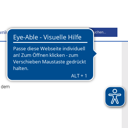
Suchbegriff
wnloads
Mitgliederbereich
Kontakt
eingeben
t dem