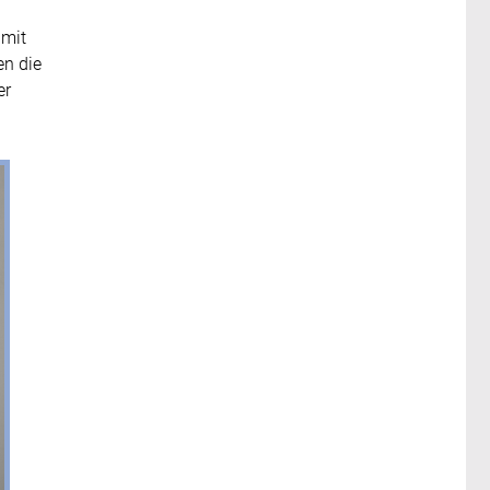
 mit
en die
er