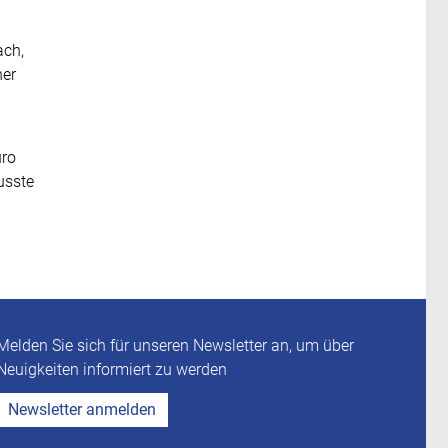
ach,
her
uro
usste
Melden Sie sich für unseren Newsletter an, um über
Neuigkeiten informiert zu werden
Newsletter anmelden