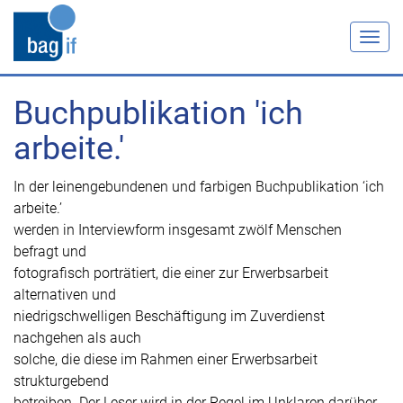
Togg
navig
Buchpublikation 'ich
arbeite.'
In der leinengebundenen und farbigen Buchpublikation ‘ich
arbeite.’
werden in Interviewform insgesamt zwölf Menschen
befragt und
fotografisch porträtiert, die einer zur Erwerbsarbeit
alternativen und
niedrigschwelligen Beschäftigung im Zuverdienst
nachgehen als auch
solche, die diese im Rahmen einer Erwerbsarbeit
strukturgebend
betreiben.
Der Leser wird in der Regel im Unklaren darüber