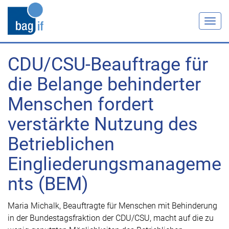
Togg
navig
CDU/CSU-Beauftrage für
die Belange behinderter
Menschen fordert
verstärkte Nutzung des
Betrieblichen
Eingliederungsmanageme
nts (BEM)
Maria Michalk, Beauftragte für Menschen mit Behinderung
in der Bundestagsfraktion der CDU/CSU, macht auf die zu