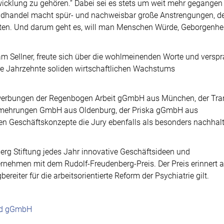
twicklung zu gehören.“ Dabei sei es stets um weit mehr gegangen
andhandel macht spür- und nachweisbar große Anstrengungen, d
eten. Und darum geht es, will man Menschen Würde, Geborgenhei
ram Sellner, freute sich über die wohlmeinenden Worte und verspr
re Jahrzehnte soliden wirtschaftlichen Wachstums
ewerbungen der Regenbogen Arbeit gGmbH aus München, der Tran
rmehrungen GmbH aus Oldenburg, der Priska gGmbH aus
n Geschäftskonzepte die Jury ebenfalls als besonders nachhalt
berg Stiftung jedes Jahr innovative Geschäftsideen und
rnehmen mit dem Rudolf-Freudenberg-Preis. Der Preis erinnert 
reiter für die arbeitsorientierte Reform der Psychiatrie gilt.
H
and gGmbH