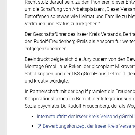
Recht stolz darauf sein, zu den Pionieren dieser En
um die Schaffung von Arbeitsplätzen: „Dieser Vers
Betroffenen so etwas wie Heimat und Familie zu bi
Vertrauen und Status zurückgeben.“
Der Geschäftsführer des Irseer Kreis Versands, Bert
den Rudolf-Freudenberg-Preis als Ansporn für weite
entgegenzunehmen.
Beeindruckt zeigte sich die Jury zudem von den B
Montage GmbH aus Reken, der piccoplant Mikrove
Schöllkrippen und der LKS gGmbH aus Detmold, dere
und kreativ würdigte.
In Partnerschaft mit der bag if prämiert die Freuden
Kooperationsformen im Bereich der Integrationsunte
Sozialpsychiater Dr. Rudolf Freudenberg, der als Wegbe
Internetauftritt der Irseer Kreis Versand gGmb
Bewerbungskonzept der Irseer Kreis Vers