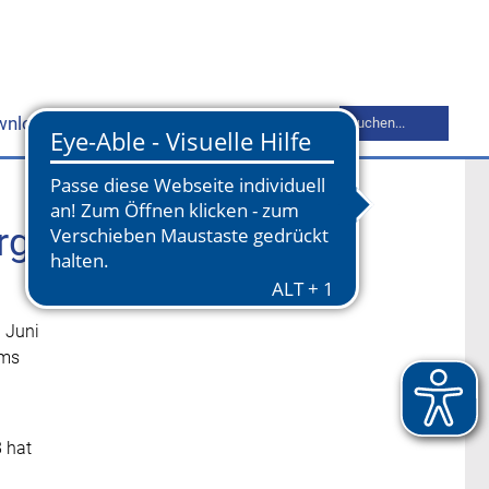
Suchbegriff
wnloads
Mitgliederbereich
Kontakt
eingeben
rg-
 Juni
ums
8 hat