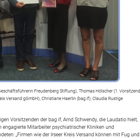
rber (Geschäftsführerin Freudenberg Stiftung), Thomas Hölscher (1. Vorsitzen
Kreis Versand gGmbH), Christiane Haerlin (bag if), Claudia Rustige
ligen Vorsitzenden der bag if, Arnd Schwendy, die Laudatio hielt,
n engagierte Mitarbeiter psychiatrischer Kliniken und
ündeten: „Firmen wie der Irseer Kreis Versand können mit Fug und