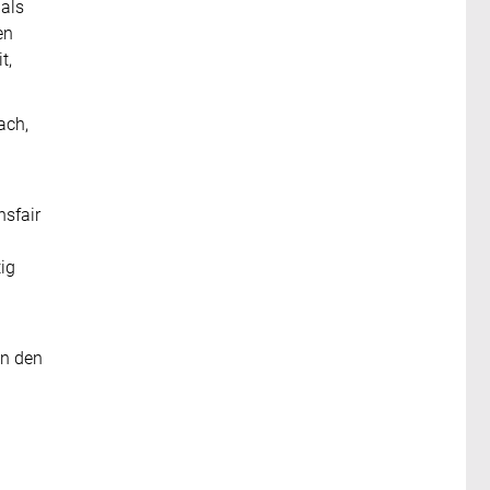
 als
en
t,
ach,
sfair
ig
an den