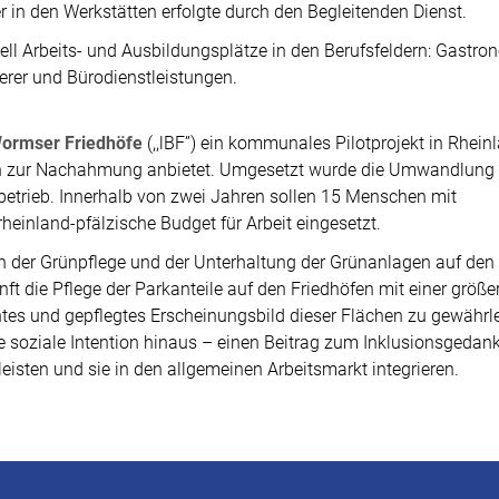
in den Werkstätten erfolgte durch den Begleitenden Dienst.
ell Arbeits- und Ausbildungsplätze in den Berufsfeldern: Gastro
erer und Bürodienstleistungen.
 Wormser Friedhöfe
(,,lBF”) ein kommunales Pilotprojekt in Rhein
nen zur Nachahmung anbietet. Umgesetzt wurde die Umwandlung
sbetrieb. Innerhalb von zwei Jahren sollen 15 Menschen mit
heinland-pfälzische Budget für Arbeit eingesetzt.
in der Grünpflege und der Unterhaltung der Grünanlagen auf den
nft die Pflege der Parkanteile auf den Friedhöfen mit einer größe
tes und gepflegtes Erscheinungsbild dieser Flächen zu gewährle
 soziale Intention hinaus – einen Beitrag zum Inklusionsgedan
eisten und sie in den allgemeinen Arbeitsmarkt integrieren.