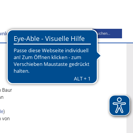
Suchbegriff
wnloads
Mitgliederbereich
Kontakt
eingeben
n Baur
an
de
)
n von