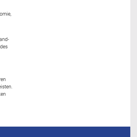
nomie,
land-
 des
ren
isten.
ken