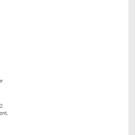
er
42
ont,