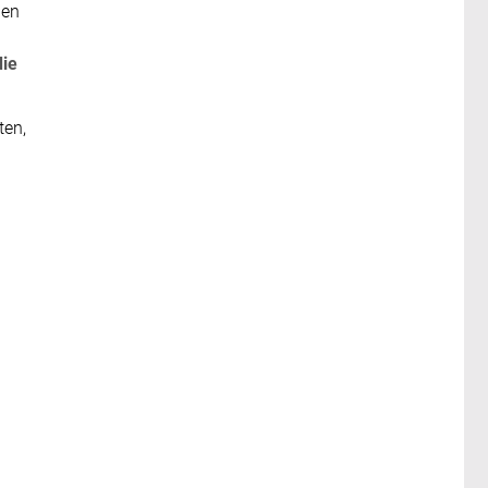
den
die
ten,