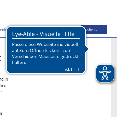
Suchbegriff
wnloads
Mitgliederbereich
Kontakt
eingeben
t
nd in
ches
e
er