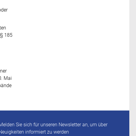
oder
ten
(§ 185
iner
0. Mai
rbände
Melden Sie sich für unseren Newsletter an, um über
Neuigkeiten informiert zu werden