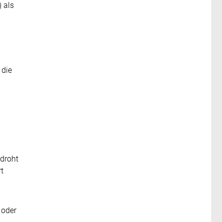
) als
 die
edroht
t
 oder