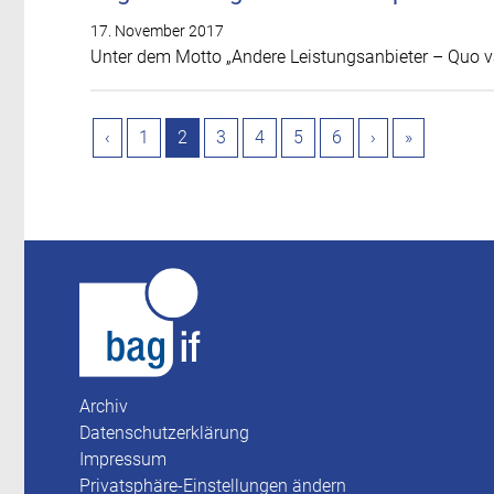
17. November 2017
Unter dem Motto „Andere Leistungsanbieter – Quo va
‹
1
2
3
4
5
6
›
»
Archiv
Datenschutzerklärung
Impressum
Privatsphäre-Einstellungen ändern