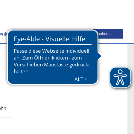
Suchbegriff
wnloads
Mitgliederbereich
Kontakt
eingeben
hn...