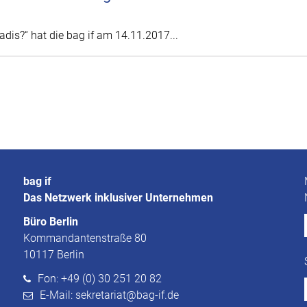
dis?“ hat die bag if am 14.11.2017...
bag if
Das Netzwerk inklusiver Unternehmen
Büro Berlin
Kommandantenstraße 80
10117 Berlin
Fon: +49 (0) 30 251 20 82
E-Mail: sekretariat@bag-if.de