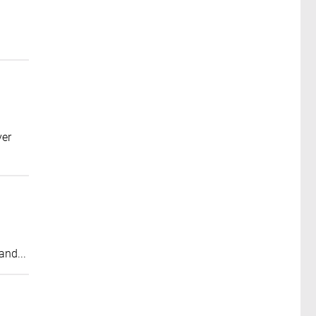
yer
and...